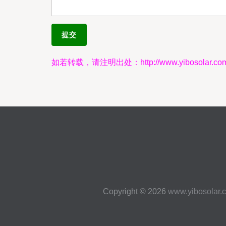
如若转载，请注明出处：http://www.yibosolar.com/l
Copyright © 2026
www.yibosolar.