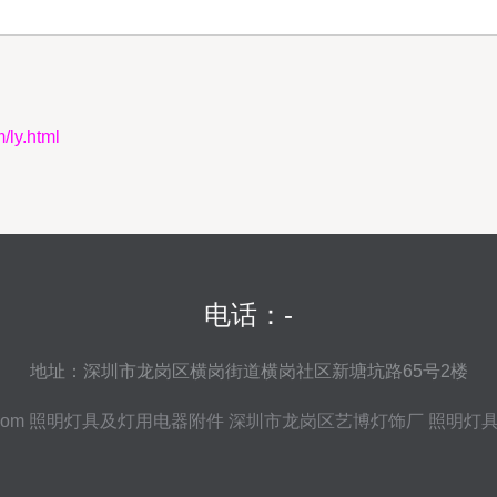
y.html
电话：-
地址：深圳市龙岗区横岗街道横岗社区新塘坑路65号2楼
com
照明灯具及灯用电器附件
深圳市龙岗区艺博灯饰厂
照明灯